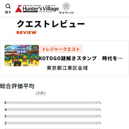
探す
マイページ
クエストレビュー
トレジャークエスト
KOTOGO謎解きスタンプ 時代を旅
する謎手形〜城東コース〜
東京都江東区全域
総合評価平均
(0件)
5
0%
4
0%
3
0%
2
0%