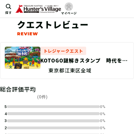
探す
マイページ
クエストレビュー
トレジャークエスト
KOTOGO謎解きスタンプ 時代を旅
する謎手形〜城東コース〜
東京都江東区全域
総合評価平均
(0件)
5
0%
4
0%
3
0%
2
0%