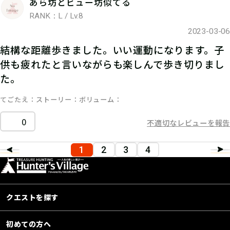
あら坊とビュー坊似てる
RANK：L / Lv.8
2023-03-06
結構な距離歩きました。いい運動になります。子
供も疲れたと言いながらも楽しんで歩き切りまし
た。
てごたえ
ストーリー
ボリューム
0
不適切なレビューを報告
1
2
3
4
クエストを探す
初めての方へ