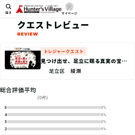
探す
マイページ
クエストレビュー
トレジャークエスト
見つけ出せ、足立に眠る真実の宝
石塚千に届いた不思議な手紙 綾瀬
足立区 綾瀬
総合評価平均
(0件)
5
0%
4
0%
3
0%
2
0%