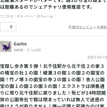
は距離あるのでシェアチャリ使用推奨です。
てごたえ
ストーリー
ボリューム
0
不適切なレビューを報告
Gasho
RANK：F / Lv.95
2023-03-13
宝探し歩き第５弾！北千住駅から北千住２の家３
の橋宝の社１の園！綾瀬３の館１の園２の園宝の
園！竹ノ塚３の園宝の寺２の園１の園！舎人公園
宝の園１の園２の園３の園！エクストラは順番通
りに周り北千住駅に戻りました！殆どが24時間開
放の公園寺社で館は閉まっていれば無人で迷惑の
掛けようが有りません！唯一近隣と密接なのは家