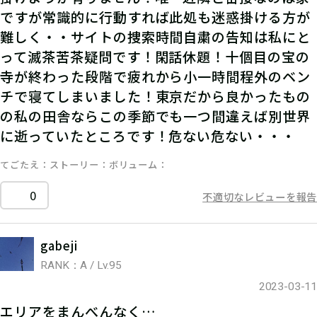
ですが常識的に行動すれば此処も迷惑掛ける方が
難しく・・サイトの捜索時間自粛の告知は私にと
って滅茶苦茶疑問です！閑話休題！十個目の宝の
寺が終わった段階で疲れから小一時間程外のベン
チで寝てしまいました！東京だから良かったもの
の私の田舎ならこの季節でも一つ間違えば別世界
に逝っていたところです！危ない危ない・・・
てごたえ
ストーリー
ボリューム
0
不適切なレビューを報告
gabeji
RANK：A / Lv.95
2023-03-11
エリアをまんべんなく…