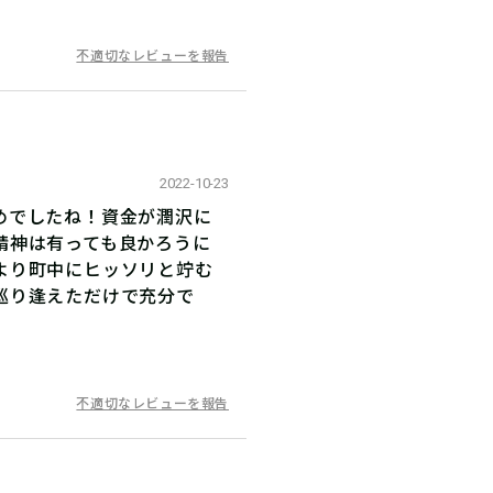
不適切なレビューを報告
2022-10-23
めでしたね！資金が潤沢に
精神は有っても良かろうに
より町中にヒッソリと竚む
巡り逢えただけで充分で
不適切なレビューを報告