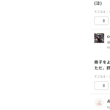
(泣)
てごたえ
0
c
R
冊子を
ただ、
てごたえ
0
R