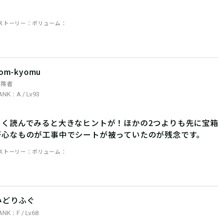
ストーリー
ボリューム
om-kyomu
冒険者
ANK：A / Lv.93
よく読んでみると大きなヒントが！ほかの2つよりも先に宝
肝心なものが工事中でシートが被っていたのが残念です。
ストーリー
ボリューム
みどりふぐ
ANK：F / Lv.68