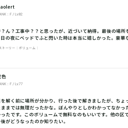
aolert
ANK：F / Lv.82
時？ん？工事中？？と思ったが、近づいて納得。最後の場所
る日の夜にベッドでふと閃いた時は本当に嬉しかった。豪華
ストーリー
ボリューム
空色
ANK：F / Lv.77
謎を解く前に場所が分かり、行った後で解きましたが、ちょ
たままでは無理だったかな。ぼんやりとしかわかってなかっ
かったです。このボリュームで無料なのもいいです。他の区
の後がどうなったのか知りたい。