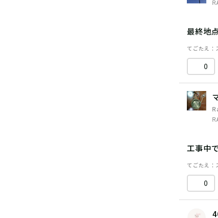
R
最終地
てごたえ
0
R
R
工事中
てごたえ
0
4