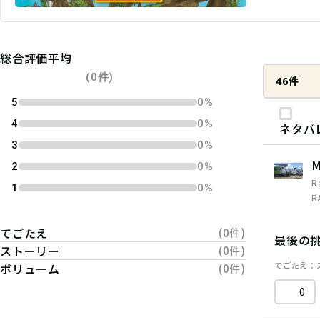
総合評価平均
(0件)
46件
5
0%
4
0%
ネタバ
3
0%
M
2
0%
R
1
0%
R
てごたえ
(0件)
最後の
ストーリー
(0件)
てごたえ
ボリューム
(0件)
0