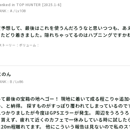
anked in TOP HUNTER [2025.1-6]
ANK：A / Lv.108
度予想して、最後はこれを使うんだろうなと思いつつも、あ
事たどり着きました。隠れちゃってるのはハプニングですか
ストーリー
ボリューム
にのん
ANK：B / Lv.86
いて最後の宝箱の地へゴー！ 現地に着いて成る程こりゃ追
わ、と納得。 探すものがすっぽり覆われてしまっているので
見つかりましたが今度はGPSエラーが発生。 周辺をうろう
て貰えず、疲れて近くのカフェで一休みしている時に試したら
は20m程離れてます。 他にこういう報告は見ないので私の