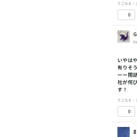
てごたえ
0
G
R
いやは
有りそ
ーー閑
社が侘
す！
てごたえ
0
g