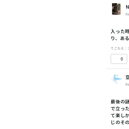
N
R
入った
り、あ
てごたえ
0
R
最後の
で立っ
て楽し
じのそ