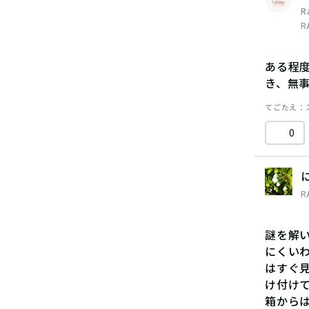
R
R
ある程
き、無
てごたえ
0
R
謎を解
にくい
はすぐ
け付け
箱から