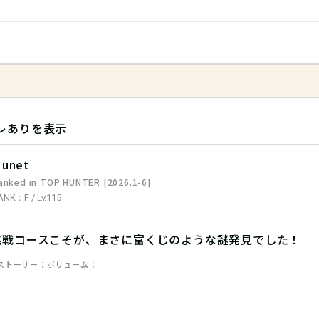
レありを表示
unet
anked in TOP HUNTER [2026.1-6]
ANK：F / Lv.115
挑戦コースこそが、まさに富くじのような謎発見でした！
ストーリー
ボリューム