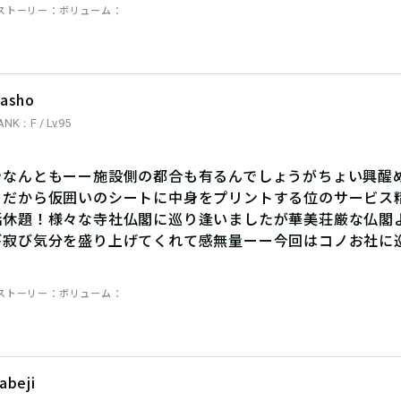
ストーリー
ボリューム
asho
ANK：F / Lv.95
やなんともーー施設側の都合も有るんでしょうがちょい興醒
うだから仮囲いのシートに中身をプリントする位のサービス
話休題！様々な寺社仏閣に巡り逢いましたが華美荘厳な仏閣
び寂び気分を盛り上げてくれて感無量ーー今回はコノお社に
ストーリー
ボリューム
abeji