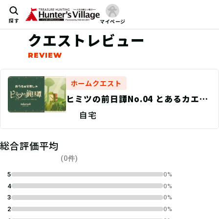
探す
マイページ
クエストレビュー
ホームクエスト
ヒミツの前日譚No.04 とあるカエル
の素敵な旅
自宅
総合評価平均
(0件)
5
0%
4
0%
3
0%
2
0%