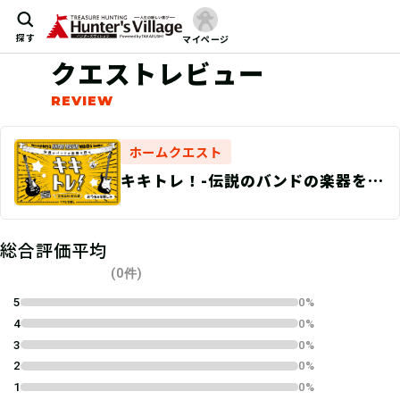
探す
マイページ
クエストレビュー
ホームクエスト
キキトレ！-伝説のバンドの楽器を探
せ-
総合評価平均
(0件)
5
0%
4
0%
3
0%
2
0%
1
0%