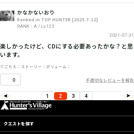
かなかないおり
Ranked in TOP HUNTER [2025.7-12]
RANK：A / Lv.123
2021-07-31
楽しかったけど、CDにする必要あったかな？と思
います。
てごたえ
ストーリー
ボリューム
0
不適切なレビューを報告
1
2
3
4
クエストを探す