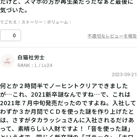
たけど、スマホの方が再生楽だったなぁと最後に
気づいた。
てごたえ
ストーリー
ボリューム
0
不適切なレビューを報告
白猫社労士
RANK：L / Lv.24
2023-09-21
何とか２時間半でノーヒントクリアできました
が…これ、2021新卒謎なんですね…で、これは
2021年７月中旬発売だったのですよね。入社して
わずか３か月間でＣＤを使った謎を作り上げたと
は、さすがタカラッシュさんに入社されるだけあ
って、素晴らしい人財ですよ！「音を使った謎」
という点で、同じく新卒謎の「ブラック」「ホワ