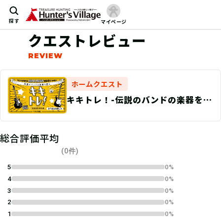
探す
マイページ
クエストレビュー
ホームクエスト
キキトレ！-伝説のバンドの楽器を探
せ-
総合評価平均
(0件)
5
0%
4
0%
3
0%
2
0%
1
0%