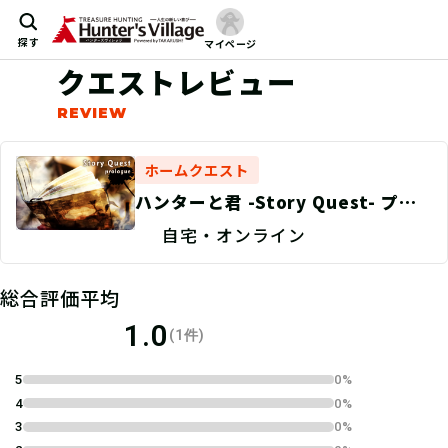
探す
マイページ
クエストレビュー
ホームクエスト
ハンターと君 -Story Quest- プロ
ローグ
自宅・オンライン
総合評価平均
1.0
(1件)
5
0%
4
0%
3
0%