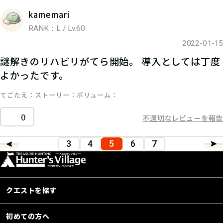
kamemari
RANK：L / Lv.60
2022-01-15
謎解きのリハビリがてら開始。 導入としては丁度
よかったです。
てごたえ
ストーリー
ボリューム
0
不適切なレビューを報告
3
4
5
6
7
クエストを探す
初めての方へ