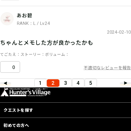
あお碧
RANK：L / Lv.24
2024-02-10
ちゃんとメモした方が良かったかも
てごたえ
ストーリー
ボリューム
0
不適切なレビューを報告
1
2
3
4
5
クエストを探す
初めての方へ