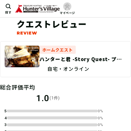
探す
マイページ
クエストレビュー
ホームクエスト
ハンターと君 -Story Quest- プロ
ローグ
自宅・オンライン
総合評価平均
1.0
(1件)
5
0%
4
0%
3
0%