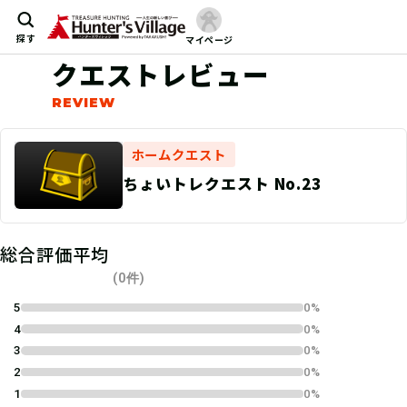
探す
マイページ
クエストレビュー
ホームクエスト
ちょいトレクエスト No.23
総合評価平均
(0件)
5
0%
4
0%
3
0%
2
0%
1
0%