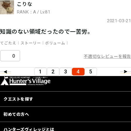
こりな
RANK：A / Lv.81
2021-03-21
知識のない領域だったので一苦労。
てごたえ
ストーリー
ボリューム
0
不適切なレビューを報告
1
2
3
4
5
クエストを探す
初めての方へ
ハンターズヴィレッジとは