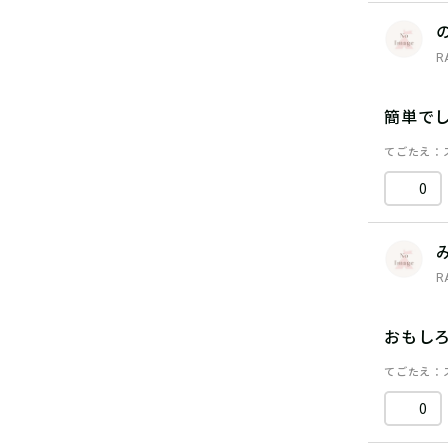
R
簡単で
てごたえ
0
R
おもし
てごたえ
0