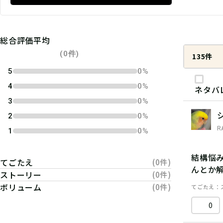
総合評価平均
(0件)
135件
5
0%
4
0%
ネタバ
3
0%
2
0%
R
1
0%
結構悩
てごたえ
(0件)
んとか
ストーリー
(0件)
ボリューム
(0件)
てごたえ
0