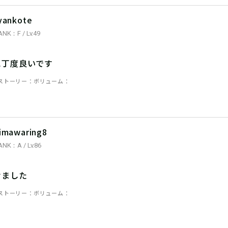
yankote
ANK：F / Lv.49
に丁度良いです
ストーリー
ボリューム
imawaring8
ANK：A / Lv.86
けました
ストーリー
ボリューム