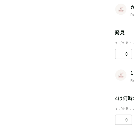
R
発見
てごたえ
0
1
R
4は何時
てごたえ
0