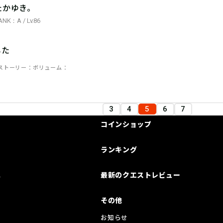
たかゆき。
ANK：A / Lv.86
した
ストーリー
ボリューム
3
4
5
6
7
コインショップ
ランキング
は
最新のクエストレビュー
その他
お知らせ