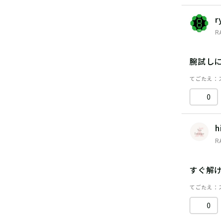
r
R
腕試し
てごたえ
0
h
R
すぐ解
てごたえ
0