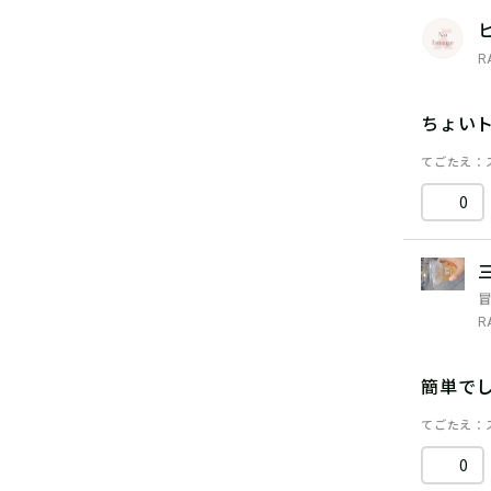
R
ちょい
てごたえ
0
R
簡単で
てごたえ
0