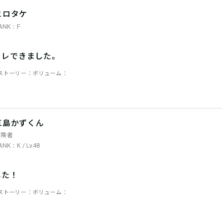
ヒロタケ
ANK：F
トレできました。
ストーリー
ボリューム
三島かずくん
冒険者
ANK：K / Lv.48
した！
ストーリー
ボリューム