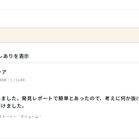
レありを表示
シア
ANK：L / Lv.49
みました。発見レポートで簡単とあったので、考えに何か抜
解けました。
ストーリー
ボリューム