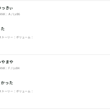
のっきぃ
ANK：A / Lv.86
した
ストーリー
ボリューム
みやまや
ANK：F / Lv.84
ろかった
ストーリー
ボリューム