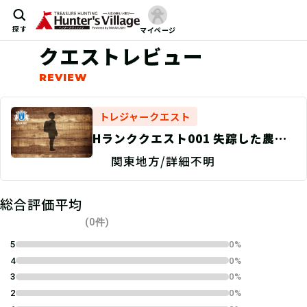
探す
マイページ
クエストレビュー
トレジャークエスト
Hランククエスト001 失踪した農家
の息子を探せ！
関東地方/詳細不明
総合評価平均
(0件)
5
0%
4
0%
3
0%
2
0%