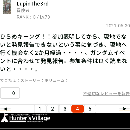
LupinThe3rd
冒険者
RANK：C / Lv.73
2021-06-30
ひらめキーング！！参加表明してから、現地でな
いと発見報告できないという事に気づき、現地へ
行く機会なく2か月経過・・・・。ガンダムイベ
ントに合わせて発見報告。参加条件は良く読まな
いと・・・・。
てごたえ
ストーリー
ボリューム
0
不適切なレビューを報告
1
2
3
4
5