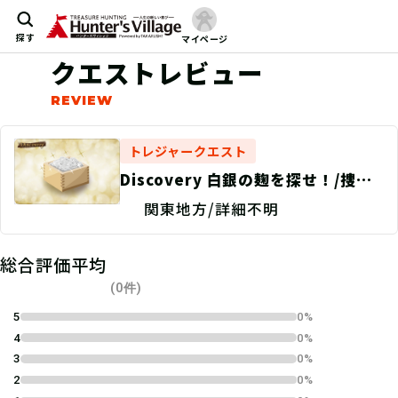
探す
マイページ
クエストレビュー
トレジャークエスト
Discovery 白銀の麹を探せ！/捜索
地点特定
関東地方/詳細不明
総合評価平均
(0件)
5
0%
4
0%
3
0%
2
0%