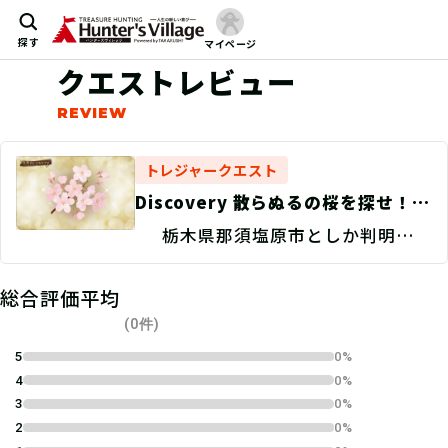
探す
マイページ
クエストレビュー
トレジャークエスト
Discovery 散らぬるの桜を探せ！/
捜索地点特定
栃木県那須塩原市としか判明して
いない
総合評価平均
(0件)
5
0%
4
0%
3
0%
2
0%