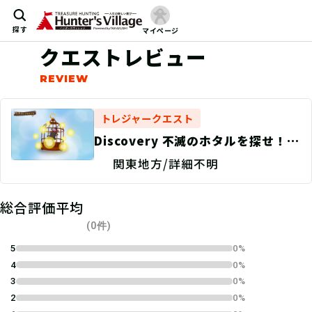
探す
マイページ
クエストレビュー
トレジャークエスト
Discovery 不滅のホタルを探せ！/
捜索地点特定
関東地方/詳細不明
総合評価平均
(0件)
5
0%
4
0%
3
0%
2
0%