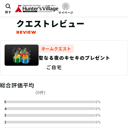
探す
マイページ
クエストレビュー
ホームクエスト
聖なる夜のキセキのプレゼント
ご自宅
総合評価平均
(0件)
5
0%
4
0%
3
0%
2
0%