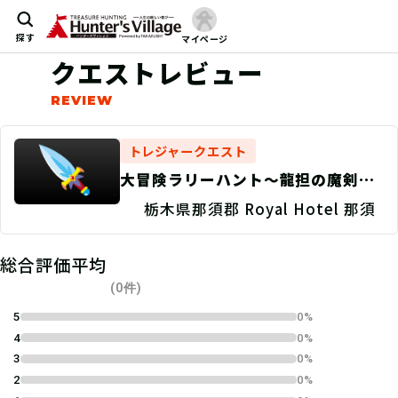
探す
マイページ
クエストレビュー
トレジャークエスト
大冒険ラリーハント〜龍担の魔剣を
探せ〜
栃木県那須郡 Royal Hotel 那須
総合評価平均
(0件)
5
0%
4
0%
3
0%
2
0%