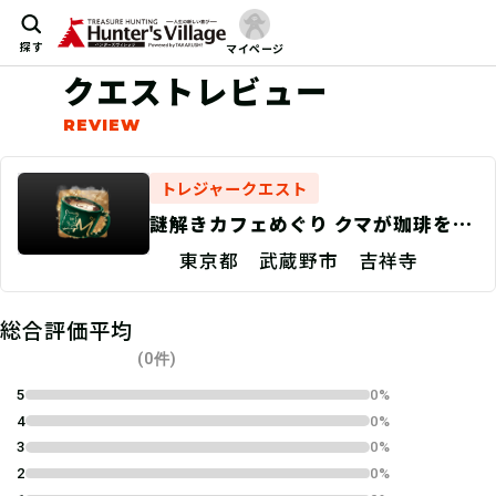
探す
マイページ
クエストレビュー
トレジャークエスト
謎解きカフェめぐり クマが珈琲を飲
む理由
東京都 武蔵野市 吉祥寺
総合評価平均
(0件)
5
0%
4
0%
3
0%
2
0%