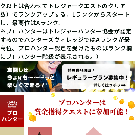
ク以上は合わせてトレジャークエストのクリア
数）でランクアップする。Lランクからスタート
し、最高位はAランク。
※プロハンターはトレジャーハンター協会が認定
するのでハンターズヴィレッジではAランクが最
高位。プロハンター認定を受けたものはランク欄
にプロハンター階級が表示される。）