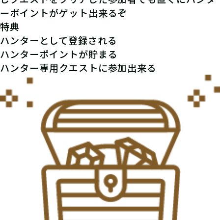
ーポイントがゲット出来るぞ
特典
ハンターとして登録される
ハンターポイントが貯まる
ハンター専用クエストに参加出来る