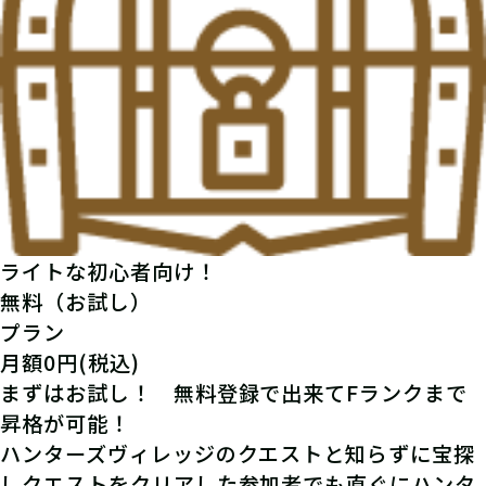
ライトな初心者向け！
無料（お試し）
プラン
月額
0
円(税込)
まずはお試し！ 無料登録で出来てFランクまで
昇格が可能！
ハンターズヴィレッジのクエストと知らずに宝探
しクエストをクリアした参加者でも直ぐにハンタ