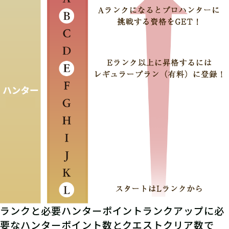
ランクと必要ハンターポイント
ランクアップに必
要なハンターポイント数とクエストクリア数で