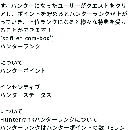
す。ハンターになったユーザーがクエストをクリ
アし、ポイントを貯めるとハンターランクが上が
っていき、上位ランクになると様々な特典を受け
ることができます！
[sc file=’com-box’]
ハンターランク
について
ハンターポイント
インセンティブ
ハンターステータス
について
Hunterrank
ハンターランクについて
ハンターランクはハンターポイントの数（Eラン