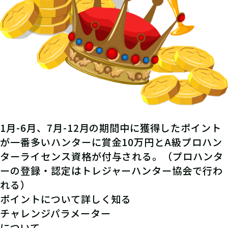
1月-6月、7月-12月の期間中に獲得したポイント
が一番多いハンターに賞金10万円とA級プロハン
ターライセンス資格が付与される。
（プロハンタ
ーの登録・認定はトレジャーハンター協会で行わ
れる）
ポイントについて詳しく知る
チャレンジパラメーター
について