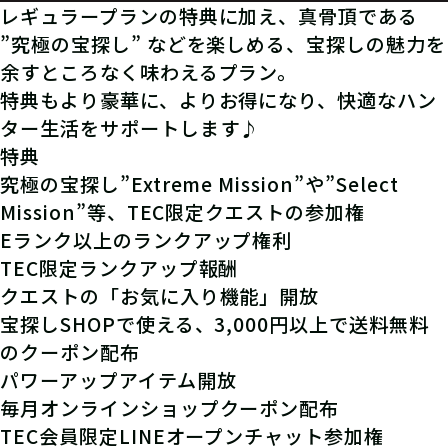
レギュラープランの特典に加え、真骨頂である
”究極の宝探し” などを楽しめる、宝探しの魅力を
余すところなく味わえるプラン。
特典もより豪華に、よりお得になり、快適なハン
ター生活をサポートします♪
特典
究極の宝探し”Extreme Mission”や
”Select
Mission”等、TEC限定クエストの参加権
Eランク以上のランクアップ権利
TEC限定ランクアップ報酬
クエストの「お気に入り機能」開放
宝探しSHOPで使える、3,000円以上で送料無料
のクーポン配布
パワーアップアイテム開放
毎月オンラインショップクーポン配布
TEC会員限定LINEオープンチャット参加権