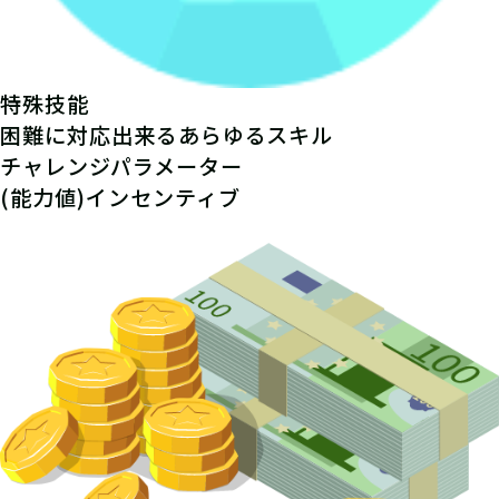
特殊技能
困難に対応出来るあらゆるスキル
チャレンジパラメーター
(能力値)インセンティブ