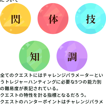
全てのクエストにはチャレンジパラメーターとい
うトレジャーハンティングに必要な5つの能力別
の難易度が表記されている。
クエストの特性を計る指標となるだろう。
クエストのハンターポイントはチャレンジパラメ