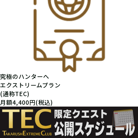
究極のハンターへ
エクストリームプラン
(通称TEC)
月額
4,400
円(税込)